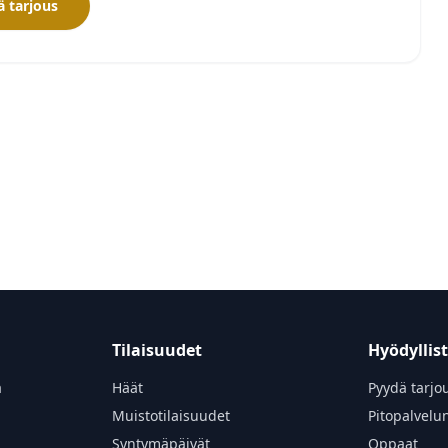
 tarjous
Tilaisuudet
Hyödyllis
a
Häät
Pyydä tarjo
Muistotilaisuudet
Pitopalvelu
Syntymäpäivät
Oppaat