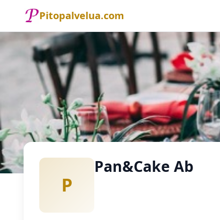
Pitopalvelua.com
Etusivu
Pitopalvelu
Pan&Cake Ab
Pan&Cake Ab
P