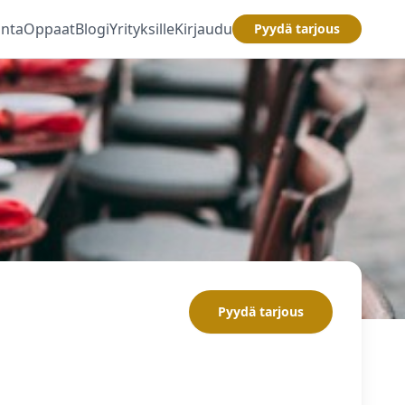
inta
Oppaat
Blogi
Yrityksille
Kirjaudu
Pyydä tarjous
Pyydä tarjous