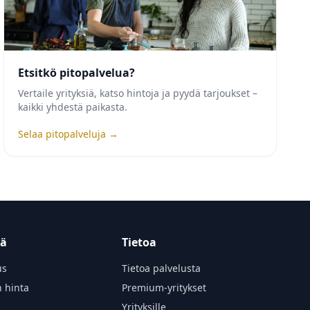
Etsitkö pitopalvelua?
Vertaile yrityksiä, katso hintoja ja pyydä tarjoukset –
kaikki yhdestä paikasta.
Selaa pitopalveluja →
tä
Tietoa
us
Tietoa palvelusta
n hinta
Premium-yritykset
Yrityksille