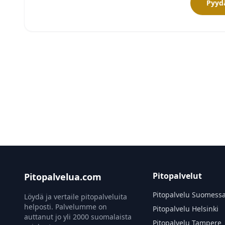
Pyydä
Pitopalvelut
Pitopalvelua.com
Pitopalvelu Suomess
Löydä ja vertaile pitopalveluita
helposti. Palvelumme on
Pitopalvelu Helsinki
auttanut jo yli 2000 suomalaista
Pitopalvelu Tampere