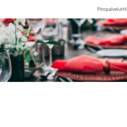
Pitopalvelut
H