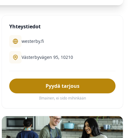
Yhteystiedot
westerby.fi
Västerbyvägen 95, 10210
Pyydä tarjous
Ilmainen, ei sido mihinkään