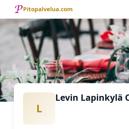
Pitopalvelua.com
Etusivu
Pitopalvelu
Levin Lapinkylä Oy
Levin Lapinkylä 
L