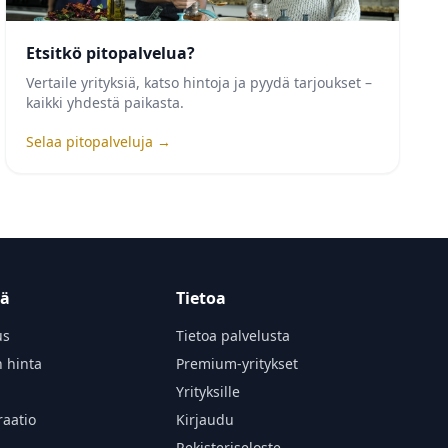
Etsitkö pitopalvelua?
Vertaile yrityksiä, katso hintoja ja pyydä tarjoukset –
kaikki yhdestä paikasta.
Selaa pitopalveluja →
tä
Tietoa
us
Tietoa palvelusta
n hinta
Premium-yritykset
Yrityksille
aatio
Kirjaudu
Rekisteriseloste