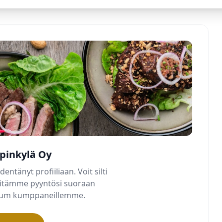
apinkylä Oy
dentänyt profiiliaan. Voit silti
älitämme pyyntösi suoraan
mium kumppaneillemme.