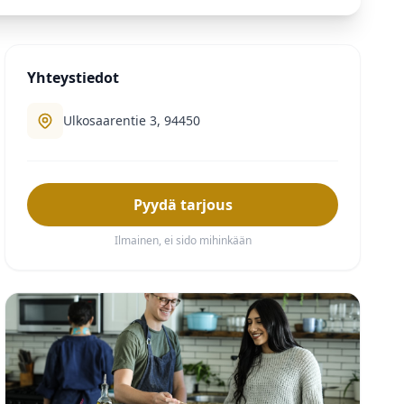
Yhteystiedot
Ulkosaarentie 3, 94450
Pyydä tarjous
Ilmainen, ei sido mihinkään