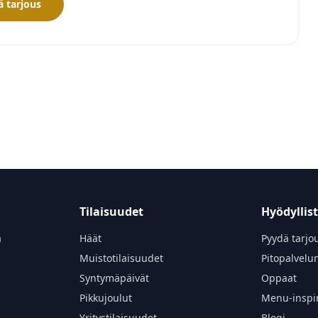
 tarjous
Tilaisuudet
Hyödyllis
a
Häät
Pyydä tarjo
Muistotilaisuudet
Pitopalvelu
Syntymäpäivät
Oppaat
Pikkujoulut
Menu-inspir
Yritystilaisuudet
Blogi