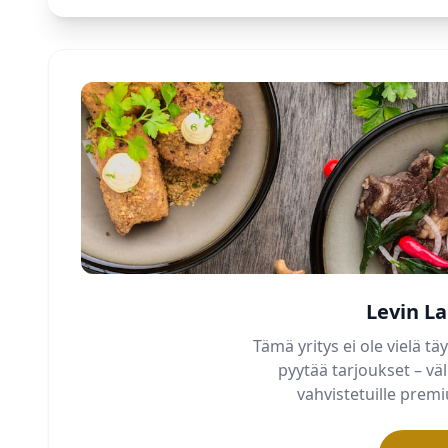
Levin L
Tämä yritys ei ole vielä täy
pyytää tarjoukset – v
vahvistetuille pre