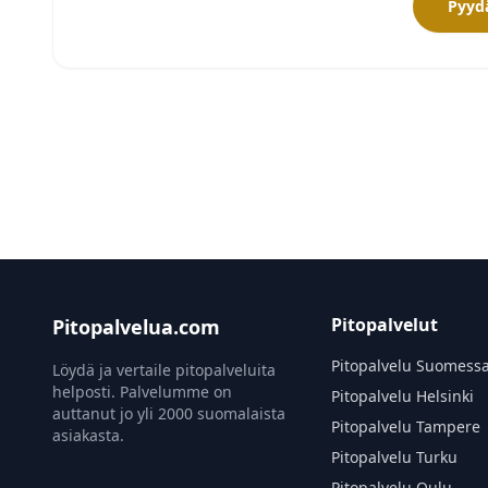
Pyydä
Pitopalvelut
Pitopalvelua.com
Pitopalvelu Suomess
Löydä ja vertaile pitopalveluita
helposti. Palvelumme on
Pitopalvelu Helsinki
auttanut jo yli 2000 suomalaista
Pitopalvelu Tampere
asiakasta.
Pitopalvelu Turku
Pitopalvelu Oulu