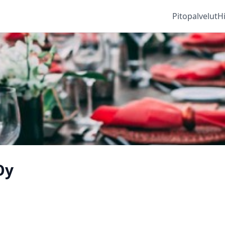
Pitopalvelut
H
Oy