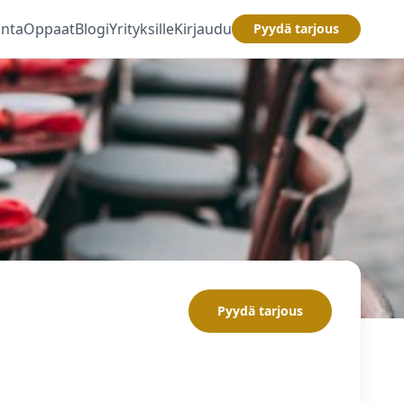
inta
Oppaat
Blogi
Yrityksille
Kirjaudu
Pyydä tarjous
Pyydä tarjous