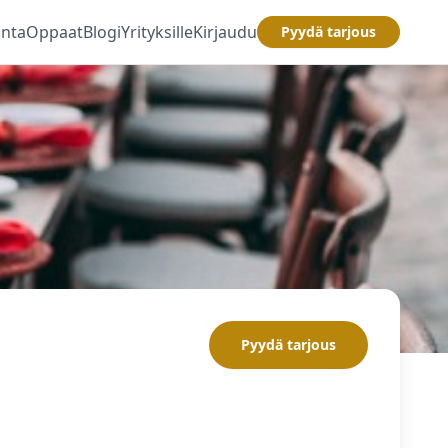
inta
Oppaat
Blogi
Yrityksille
Kirjaudu
Pyydä tarjous
Pyydä tarjous