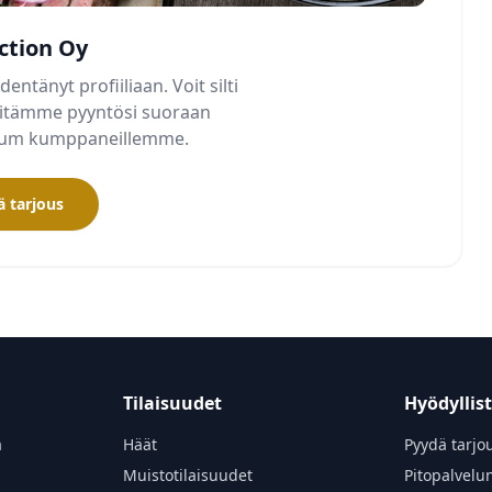
ction Oy
dentänyt profiiliaan. Voit silti
älitämme pyyntösi suoraan
mium kumppaneillemme.
 tarjous
Tilaisuudet
Hyödyllis
a
Häät
Pyydä tarjo
Muistotilaisuudet
Pitopalvelu