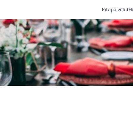
Pitopalvelut
H