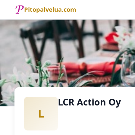
Pitopalvelua.com
Etusivu
Pitopalvelu
LCR Action Oy
LCR Action Oy
L