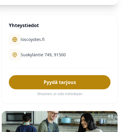
Yhteystiedot
loscoyotes.fi
Suokyläntie 749, 91500
Pyydä tarjous
Ilmainen, ei sido mihinkään