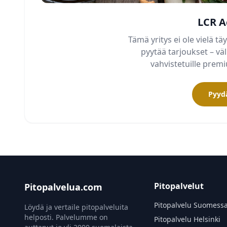
LCR A
Tämä yritys ei ole vielä täy
pyytää tarjoukset – v
vahvistetuille pre
Pyydä
Pitopalvelut
Pitopalvelua.com
Pitopalvelu Suomess
Löydä ja vertaile pitopalveluita
helposti. Palvelumme on
Pitopalvelu Helsinki