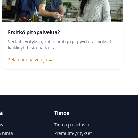
Etsitkö pitopalvelua?
Vertaile yrityksiä, katso hintoja ja pyydä tarjoukset –
kaikki yhdestä paikasta.
Selaa pitopalveluja →
tä
Tietoa
us
Tietoa palvelusta
n hinta
Premium-yritykset