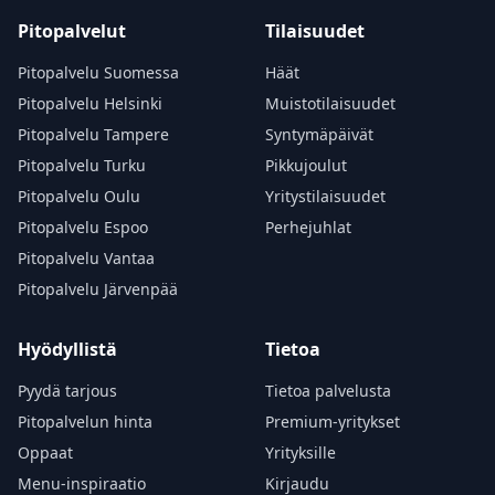
Pitopalvelut
Tilaisuudet
Pitopalvelu Suomessa
Häät
Pitopalvelu Helsinki
Muistotilaisuudet
Pitopalvelu Tampere
Syntymäpäivät
Pitopalvelu Turku
Pikkujoulut
Pitopalvelu Oulu
Yritystilaisuudet
Pitopalvelu Espoo
Perhejuhlat
Pitopalvelu Vantaa
Pitopalvelu Järvenpää
Hyödyllistä
Tietoa
Pyydä tarjous
Tietoa palvelusta
Pitopalvelun hinta
Premium-yritykset
Oppaat
Yrityksille
Menu-inspiraatio
Kirjaudu