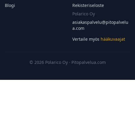
Blogi
Rekisteriseloste
Polarico Oy
asiakaspalvelu@
pitopalvelu
a.com
Vertaile myös
hääkuvaajat
© 2026 Polarico Oy · Pitopalvelua.com