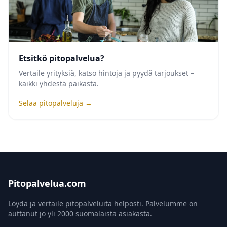
Etsitkö pitopalvelua?
Vertaile yrityksiä, katso hintoja ja pyydä tarjoukset –
kaikki yhdestä paikasta.
Selaa pitopalveluja →
Pitopalvelua.com
Löydä ja vertaile pitopalveluita helposti. Palvelumme on
auttanut jo yli 2000 suomalaista asiakasta.