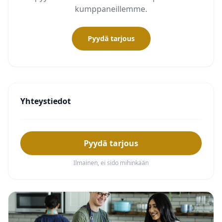
kumppaneillemme.
Pyydä tarjous
Yhteystiedot
Pyydä tarjous
Ilmainen, ei sido mihinkään