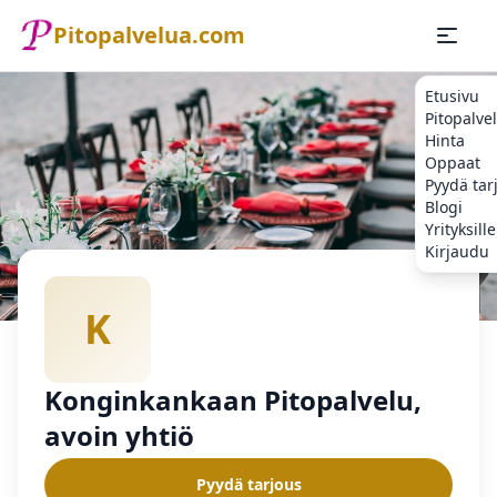
Pitopalvelua.com
Etusivu
Pitopalve
Hinta
Oppaat
Pyydä tar
Blogi
Yrityksille
Kirjaudu
Etusivu
Pitopalvelu
Konginkankaan Pitopalvelu, avoin yhti
K
Konginkankaan Pitopalvelu,
avoin yhtiö
Pyydä tarjous