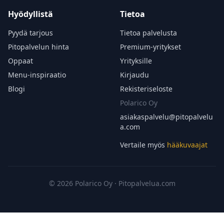
Hyödyllistä
Tietoa
Pyydä tarjous
Tietoa palvelusta
Pitopalvelun hinta
Premium-yritykset
Oppaat
Yrityksille
Menu-inspiraatio
Kirjaudu
Blogi
Rekisteriseloste
Polarico Oy
asiakaspalvelu@
pitopalvelu
a.com
Vertaile myös
hääkuvaajat
© 2026 Polarico Oy · Pitopalvelua.com