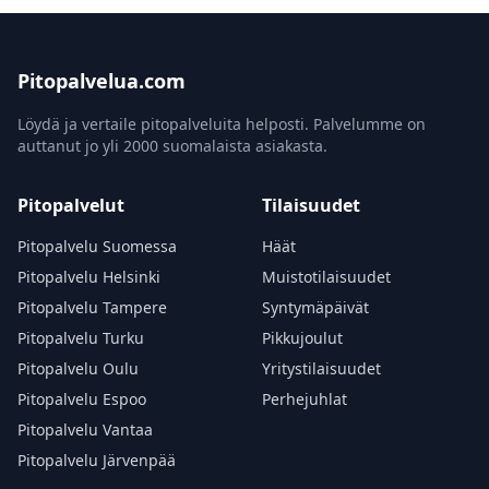
Pitopalvelua.com
Löydä ja vertaile pitopalveluita helposti. Palvelumme on
auttanut jo yli 2000 suomalaista asiakasta.
Pitopalvelut
Tilaisuudet
Pitopalvelu Suomessa
Häät
Pitopalvelu Helsinki
Muistotilaisuudet
Pitopalvelu Tampere
Syntymäpäivät
Pitopalvelu Turku
Pikkujoulut
Pitopalvelu Oulu
Yritystilaisuudet
Pitopalvelu Espoo
Perhejuhlat
Pitopalvelu Vantaa
Pitopalvelu Järvenpää