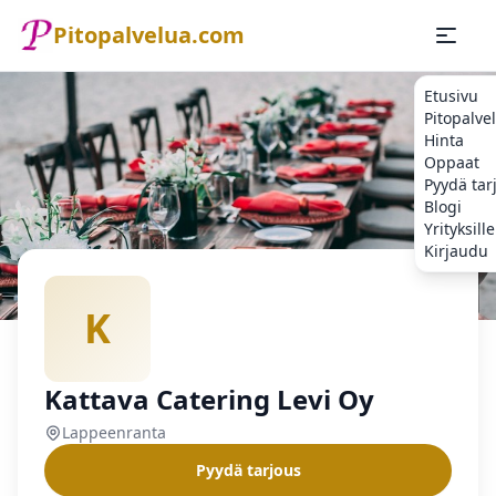
Pitopalvelua.com
Etusivu
Pitopalve
Hinta
Oppaat
Pyydä tar
Blogi
Yrityksille
Kirjaudu
Etusivu
Pitopalvelu
Lappeenranta
Kattava Catering Lev
K
Kattava Catering Levi Oy
Lappeenranta
Pyydä tarjous