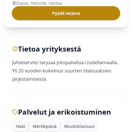
Espoo, Helsinki, Vantaa
Pyydä tarjous
Tietoa yrityksestä
Juhlaserviisi tarjoaa pitopalvelua Uudellamaalla.
Yli 20 vuoden kokemus suurten tilaisuuksien
järjestämisestä.
Palvelut ja erikoistuminen
Häät
Merkkipäivä
Muistotilaisuus