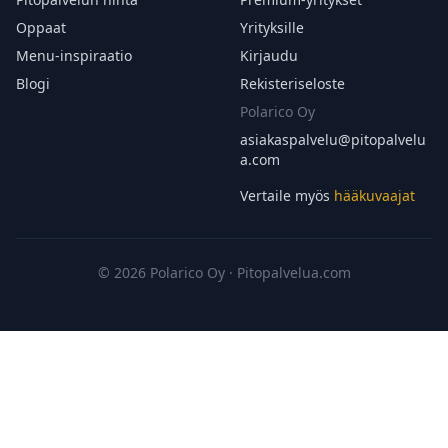
Oppaat
Yrityksille
Menu-inspiraatio
Kirjaudu
Blogi
Rekisteriseloste
Polarico Oy
asiakaspalvelu@
pitopalvelu
a.com
Vertaile myös
hääkuvaajat
© 2026 Polarico Oy · Pitopalvelua.com