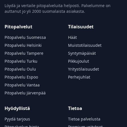
Löydä ja vertaile pitopalveluita helposti. Palvelumme on
auttanut jo yli 2000 suomalaista asiakasta.
Pitopalvelut
Tilaisuudet
Pitopalvelu Suomessa
Häät
Pitopalvelu Helsinki
Muistotilaisuudet
Pitopalvelu Tampere
Syntymäpäivät
Pitopalvelu Turku
Pikkujoulut
Pitopalvelu Oulu
Yritystilaisuudet
Pitopalvelu Espoo
Perhejuhlat
Pitopalvelu Vantaa
Pitopalvelu Järvenpää
Hyödyllistä
Tietoa
Pyydä tarjous
Tietoa palvelusta
Pitopalvelun hinta
Premium-yritykset