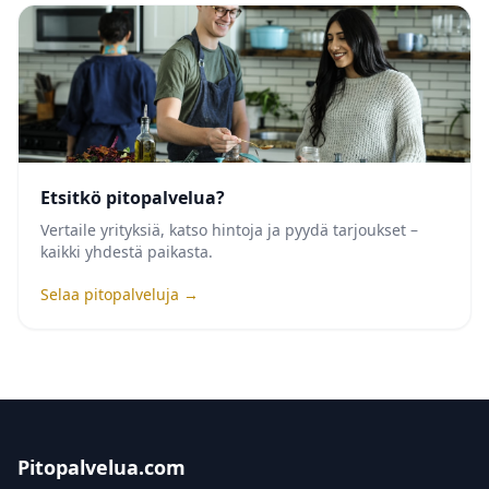
Etsitkö pitopalvelua?
Vertaile yrityksiä, katso hintoja ja pyydä tarjoukset –
kaikki yhdestä paikasta.
Selaa pitopalveluja →
Pitopalvelua.com