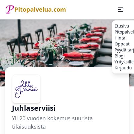
Pitopalvelua.com
Etusivu
Pitopalve
Hinta
Oppaat
Pyydä tar
Blogi
Yrityksille
Kirjaudu
Etusivu
Pitopalvelu
Espoo
Juhlaserviisi
Juhlaserviisi
Yli 20 vuoden kokemus suurista
tilaisuuksista